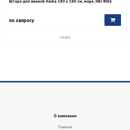
Штора для ванной Haiba 180 х 180 см, море, HB74061
по запросу
HAIBA
О компании
Главная