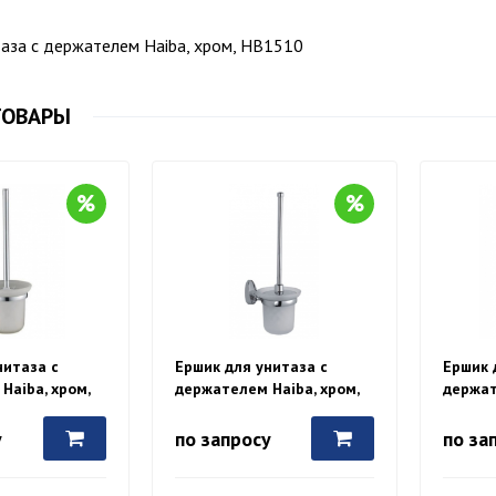
таза с держателем Haiba, хром, HB1510
ТОВАРЫ
нитаза с
Ершик для унитаза с
Ершик 
Haiba, хром,
держателем Haiba, хром,
держат
HB1610
HB171
у
по запросу
по за