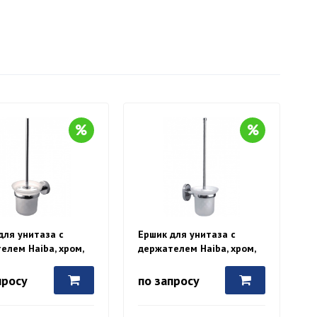
для унитаза с
Ершик для унитаза с
елем Haiba, хром,
держателем Haiba, хром,
0
HB1910
просу
по запросу