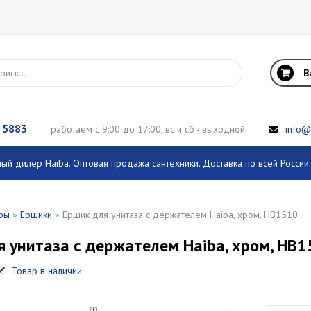
В
 5883
работаем с 9:00 до 17:00, вс и сб - выходной
info@
й дилер Haiba. Оптовая продажа сантехники. Доставка по всей Росси
ры
»
Ершики
» Ершик для унитаза с держателем Haiba, хром, HB1510
я унитаза с держателем Haiba, хром, HB
Товар в наличии