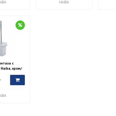
AIBA
HAIBA
нитаза с
Haiba, хром/
10
у
AIBA