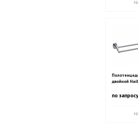
H
Полотенцед
двойной Haib
HB1509
по запрос
H