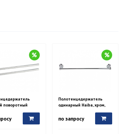
енцедержатель
Полотенцедержатель
й поворотный
одинарный Haiba, хром,
 хром, HB8612
HB1501-1
просу
по запросу