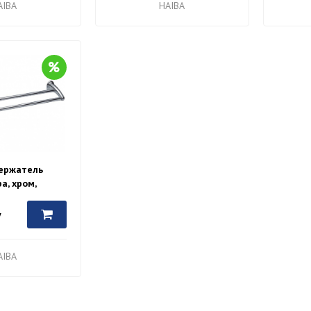
AIBA
HAIBA
ержатель
a, хром,
у
AIBA