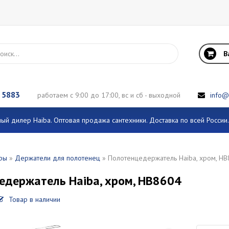
В
 5883
работаем с 9:00 до 17:00, вс и сб - выходной
info@
й дилер Haiba. Оптовая продажа сантехники. Доставка по всей Росси
ры
»
Держатели для полотенец
» Полотенцедержатель Haiba, хром, H
едержатель Haiba, хром, HB8604
Товар в наличии