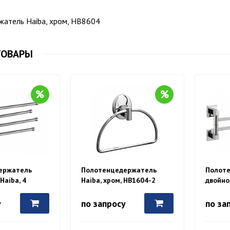
атель Haiba, хром, HB8604
ТОВАРЫ
ержатель
Полотенцедержатель
Полот
Haiba, 4
Haiba, хром, HB1604-2
двойно
хром, HB114
Haiba,
у
по запросу
по за