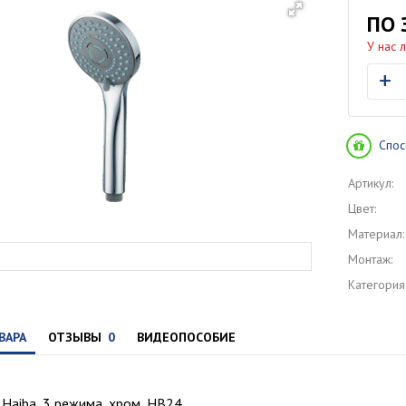
ПО 
У нас 
+
Спос
Артикул:
Цвет:
Материал:
Монтаж:
Категория
ВАРА
ОТЗЫВЫ
0
ВИДЕОПОСОБИЕ
Haiba, 3 режима, хром, HB24