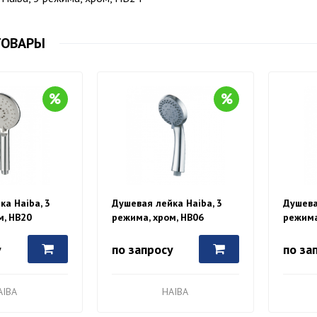
ТОВАРЫ
ка Haiba, 3
Душевая лейка Haiba, 3
Душева
м, HB20
режима, хром, HB06
режима
у
по запросу
по за
AIBA
HAIBA