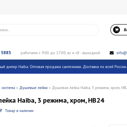
В
 5883
работаем с 9:00 до 17:00, вс и сб - выходной
info@
й дилер Haiba. Оптовая продажа сантехники. Доставка по всей Росси
 система
»
Душевые лейки
» Душевая лейка Haiba, 3 режима, хром, HB
ейка Haiba, 3 режима, хром, HB24
Товар в наличии