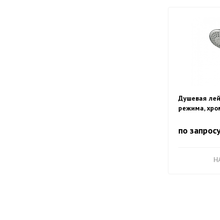
Душевая лей
режима, хро
по запрос
H