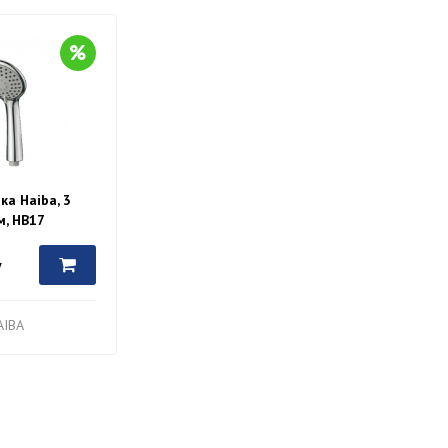
ка Haiba, 3
м, HB17
у
AIBA