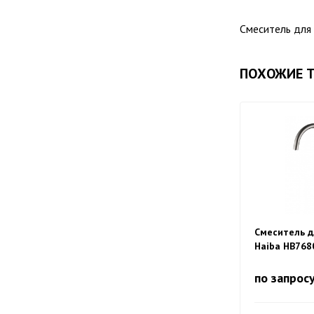
Смеситель для
ПОХОЖИЕ 
Смеситель д
Haiba HB768
переключен
для питьево
по запрос