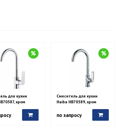
ель для кухни
Смеситель для кухни
HB70587, хром
Haiba HB70589, хром
просу
по запросу