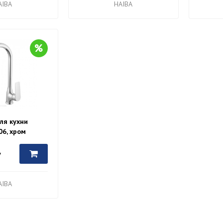
AIBA
HAIBA
ля кухни
06, хром
у
AIBA