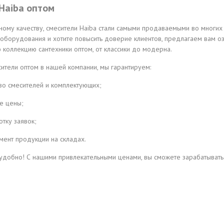
Haiba оптом
ному качеству, смесители Haiba стали самыми продаваемыми во многих
 оборудования и хотите повысить доверие клиентов, предлагаем вам о
 коллекцию сантехники оптом, от классики до модерна.
ители оптом в нашей компании, мы гарантируем:
тво смесителей и комплектующих;
е цены;
отку заявок;
мент продукции на складах.
 удобно! С нашими привлекательными ценами, вы сможете зарабатыват