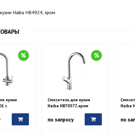
 кухни Haiba HB4924, хром
ТОВАРЫ
ля кухни
Смеситель для кухни
Смесит
01 с
Haiba HB70577, хром
Haiba 
ием фильтра
й воды, сталь
у
по запросу
по за