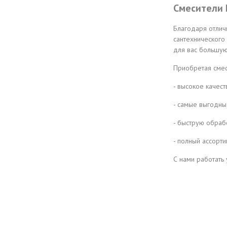
Смесители 
Благодаря отлич
сантехнического
для вас большую
Приобретая смес
- высокое качес
- самые выгодны
- быструю обраб
- полный ассорти
С нами работать