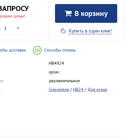
ЗАПРОСУ
В корзину
лучшие цены!
-
Купить в один клик!
обы доставки
Способы оплаты
HB4924
хром
е:
двухвентильное
:
Смесители
/
HB24
/
Для кухни