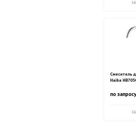
H
Смеситель д
Haiba HB705
по запрос
H