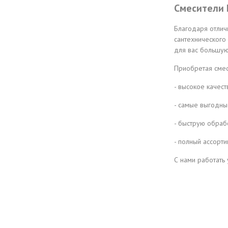
Смесители 
Благодаря отлич
сантехнического
для вас большую
Приобретая смес
- высокое качес
- самые выгодны
- быструю обраб
- полный ассорти
С нами работать