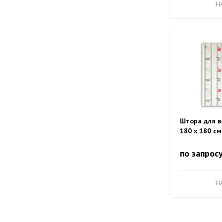
H
Штора для в
180 х 180 см
кошки, HB75
по запрос
H