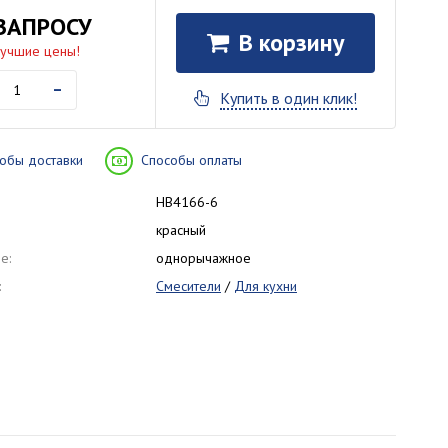
ЗАПРОСУ
В корзину
лучшие цены!
-
Купить в один клик!
обы доставки
Способы оплаты
HB4166-6
красный
е:
однорычажное
:
Смесители
/
Для кухни