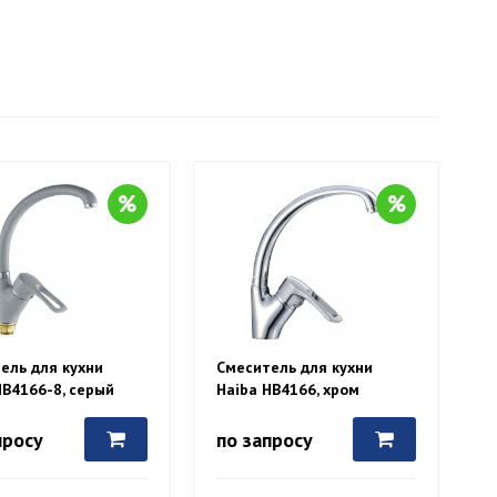
ель для кухни
Смеситель для кухни
HB4166-8, серый
Haiba HB4166, хром
просу
по запросу