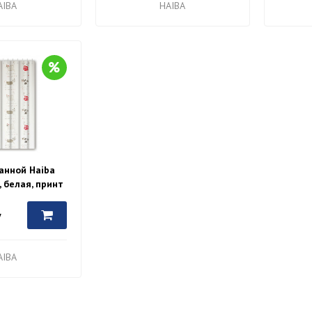
AIBA
HAIBA
анной Haiba
, белая, принт
062
у
AIBA