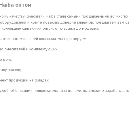
Haiba оптом
ному качеству, смесители Haiba стали самыми продаваемыми во многих
 оборудования и хотите повысить доверие клиентов, предлагаем вам о
 коллекцию сантехники оптом, от классики до модерна.
ители оптом в нашей компании, мы гарантируем:
тво смесителей и комплектующих;
е цены;
отку заявок;
мент продукции на складах.
 удобно! С нашими привлекательными ценами, вы сможете зарабатыват