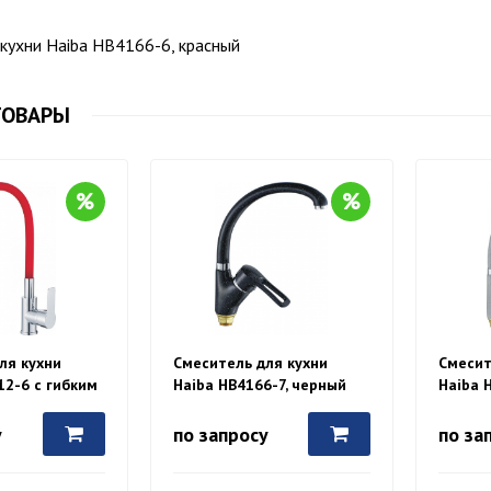
кухни Haiba HB4166-6, красный
ТОВАРЫ
ля кухни
Смеситель для кухни
Смесит
12-6 с гибким
Haiba HB4166-7, черный
Haiba 
асный/хром
у
по запросу
по за